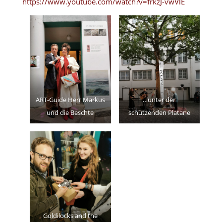
https://www.youtube.com/watch?v=frkzJ-vwVlE
ART-Guide Herr Markus
…unter der
und die Beschte
schützenden Platane
Goldilocks and the