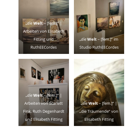
„
die
Welt
– [fem.]“ |
Arbeiten von Elisabeth
Fitting und
„
die
Welt
– [fem.]“ im
RuthEECordes
Studio RuthEECordes
„
die
Welt
– [fem.]“ |
Arbeiten von Scarlett
„
die
Welt
– [fem.]“ |
Fink, Ruth Degenhardt
„die Träumende“ von
und Elisabeth Fitting
Elisabeth Fitting