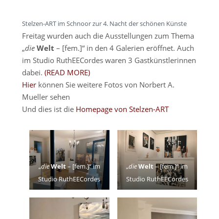
Stelzen-ART im Schnoor zur 4. Nacht der schönen Künste
Freitag wurden auch die Ausstellungen zum Thema
„
die
Welt
– [fem.]“ in den 4 Galerien eröffnet. Auch
im Studio RuthEECordes waren 3 Gastkünstlerinnen
dabei.
(READ MORE)
Hier
können Sie weitere Fotos von Norbert A.
Mueller sehen
Und dies ist die
Homepage von Stelzen-ART
„
die
Welt
– [fem.]“ im
„
die
Welt
– [fem.]“ im
Studio RuthEECordes
Studio RuthEECordes