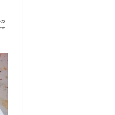
022
en: