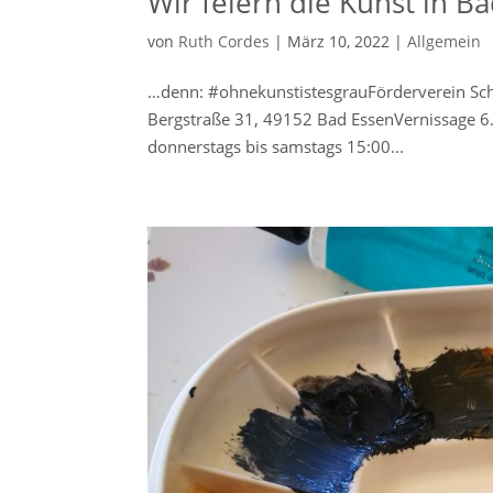
Wir feiern die Kunst in Ba
von
Ruth Cordes
|
März 10, 2022
|
Allgemein
…denn: #ohnekunstistesgrauFörderverein Scha
Bergstraße 31, 49152 Bad EssenVernissage 6. 
donnerstags bis samstags 15:00...