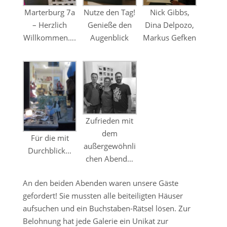
Marterburg 7a
Nutze den Tag!
Nick Gibbs,
– Herzlich
Genieße den
Dina Delpozo,
Willkommen….
Augenblick
Markus Gefken
Zufrieden mit
dem
Für die mit
außergewöhnli
Durchblick…
chen Abend…
An den beiden Abenden waren unsere Gäste
gefordert! Sie mussten alle beiteiligten Häuser
aufsuchen und ein Buchstaben-Rätsel lösen. Zur
Belohnung hat jede Galerie ein Unikat zur