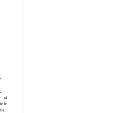
es
t
 sind
ie in
ale